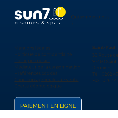
Qui sommes-nous
?
Saint-Paul
Mentions légales
Politique de confidentialité
33 Route d
Politique cookies
97460 Saint-
Médiateur de la consommation
Reunion
Préférences cookies
Tél : 0262 4
Conditions générales de vente
Fax : 0262 4
Charte déontologique
PAIEMENT EN LIGNE