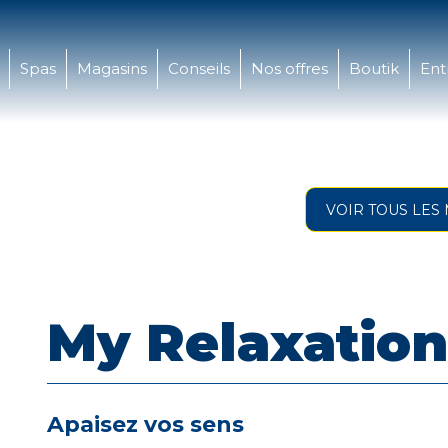
Spas
Magasins
Conseils
Nos offres
Boutik
Ent
VOIR TOUS LES
My Relaxation
Apaisez vos sens