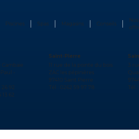
Nos
Piscines
Spas
Magasins
Conseils
offr
Saint-Pierre
Sai
e Cambaie
11 rue de la pointe du bois
3 r
Paul -
ZAC les pépinières
Quar
97410 Saint Pierre
9744
5 26 92
Tél : 0262 59 97 78
Tél 
5 13 62