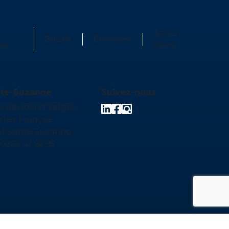
Accès
Boutik
Entretien
es
client
nte-Suzanne
Suivez-nous
ue Raymond Vergès
tier Français
1 Sainte Suzanne
: 0262 47 66 95