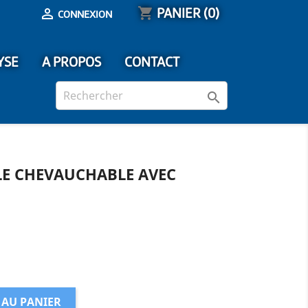
shopping_cart
PANIER
(0)

CONNEXION
YSE
A PROPOS
CONTACT

E CHEVAUCHABLE AVEC
 AU PANIER