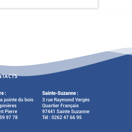
NTACTS
e :
Sainte-Suzanne :
la pointe du bois
3 rue Raymond Vergès
pinières
Quartier Français
t Pierre
97441 Sainte Suzanne
 59 97 78
Tél : 0262 47 66 95