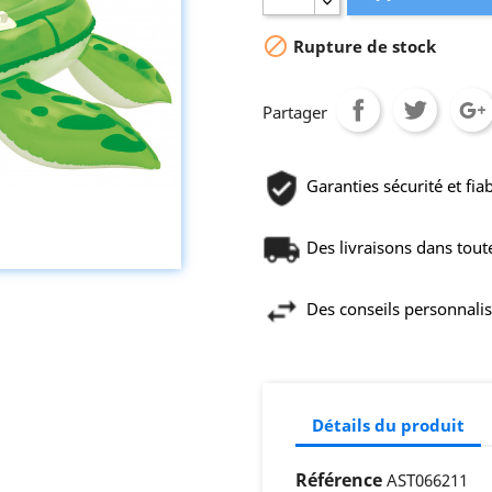

Rupture de stock
Partager
Garanties sécurité et fiab
Des livraisons dans toute 
Des conseils personnali
Détails du produit
Référence
AST066211